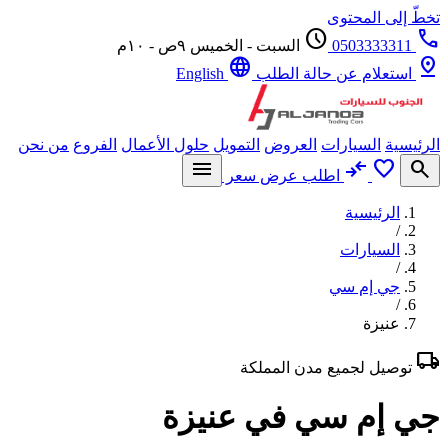
ّ إلى المحتوى
schedule
0503333311
السبت - الخميس ٩ص - ١٠م
language
p
استعلام عن حالة الطلب
English
يسية
السيارات
العروض
التمويل
حلول الأعمال
الفروع
من نحن
menu
compare_arrows
favorite
se
اطلب عرض سعر
الرئيسية
/
السيارات
/
جي إم سي
/
عنيزة
l
توصيل لجميع مدن المملكة
 إم سي في عنيزة