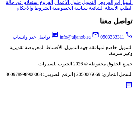
يارات
العروض
التمويل
حلول الأعمال
الفروع
استعلام عن حالة
لب
الأسئلة الشائعة
سياسة الخصوصية
الشروط والأحكام
اصل معنا
chat
mail
0503333311
info@aljanob.sa
تواصل عبر واتساب
مويل خاضع لموافقة جهة التمويل. الأقساط المعروضة تقديرية
ر ملزمة.
لحقوق محفوظة © 2026 الجنوب للسيارات
جل التجاري:
2050005669
|
الرقم الضريبي:
300978998900003