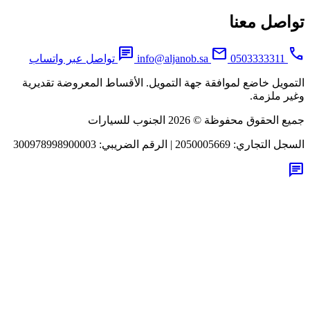
اصل معنا
chat
mail
0503333311
info@aljanob.sa
تواصل عبر واتساب
مويل خاضع لموافقة جهة التمويل. الأقساط المعروضة تقديرية
ر ملزمة.
لحقوق محفوظة © 2026 الجنوب للسيارات
جل التجاري:
2050005669
|
الرقم الضريبي:
300978998900003