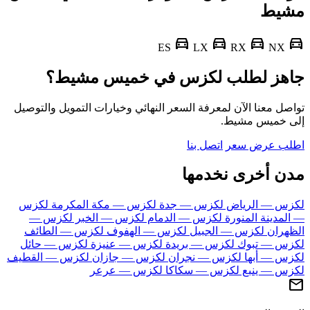
يط
directions_car
directions_car
directions_car
d
LX
RX
NX
ES
هز لطلب لكزس في خميس مشيط؟
ل معنا الآن لمعرفة السعر النهائي وخيارات التمويل والتوصيل
 خميس مشيط.
ب عرض سعر
اتصل بنا
ن أخرى نخدمها
س — الرياض
لكزس — جدة
لكزس — مكة المكرمة
لكزس
لمدينة المنورة
لكزس — الدمام
لكزس — الخبر
لكزس —
هران
لكزس — الجبيل
لكزس — الهفوف
لكزس — الطائف
س — تبوك
لكزس — بريدة
لكزس — عنيزة
لكزس — حائل
س — أبها
لكزس — نجران
لكزس — جازان
لكزس — القطيف
س — ينبع
لكزس — سكاكا
لكزس — عرعر