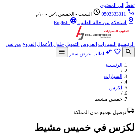
ّ إلى المحتوى
schedule
0503333311
السبت - الخميس ٩ص - ١٠م
language
p
استعلام عن حالة الطلب
English
يسية
السيارات
العروض
التمويل
حلول الأعمال
الفروع
من نحن
menu
compare_arrows
favorite
se
اطلب عرض سعر
الرئيسية
/
السيارات
/
لكزس
/
خميس مشيط
l
توصيل لجميع مدن المملكة
زس في خميس مشيط