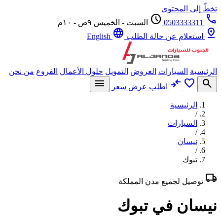
ّ إلى المحتوى
schedule
0503333311
السبت - الخميس ٩ص - ١٠م
language
p
استعلام عن حالة الطلب
English
يسية
السيارات
العروض
التمويل
حلول الأعمال
الفروع
من نحن
menu
compare_arrows
favorite
se
اطلب عرض سعر
الرئيسية
/
السيارات
/
نيسان
/
تبوك
l
توصيل لجميع مدن المملكة
سان في تبوك