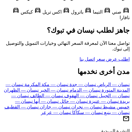
directions_car
directions_car
directions_car
directions_car
directions_car
d
صني
التيما
باترول
اكس تريل
كيكس
را
هز لطلب نيسان في تبوك؟
ل معنا الآن لمعرفة السعر النهائي وخيارات التمويل والتوصيل
تبوك.
ب عرض سعر
اتصل بنا
ن أخرى نخدمها
ان — الرياض
نيسان — جدة
نيسان — مكة المكرمة
نيسان —
ينة المنورة
نيسان — الدمام
نيسان — الخبر
نيسان — الظهران
ان — الجبيل
نيسان — الهفوف
نيسان — الطائف
نيسان —
دة
نيسان — عنيزة
نيسان — حائل
نيسان — أبها
نيسان —
يس مشيط
نيسان — نجران
نيسان — جازان
نيسان — القطيف
ان — ينبع
نيسان — سكاكا
نيسان — عرعر
رة البريدية