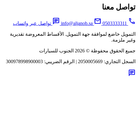
اصل معنا
chat
mail
0503333311
info@aljanob.sa
تواصل عبر واتساب
مويل خاضع لموافقة جهة التمويل. الأقساط المعروضة تقديرية
ر ملزمة.
لحقوق محفوظة © 2026 الجنوب للسيارات
جل التجاري:
2050005669
|
الرقم الضريبي:
300978998900003