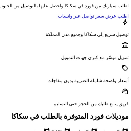
اطلب سيارتك من فورد في سكاكا واحصل عليها بالتوصيل من الجنوب ل
اطلب عرض سعر
تواصل عبر واتساب
bolt
توصيل سريع إلى سكاكا وجميع مدن المملكة
account_balance
تمويل ميسّر مع كبرى جهات التمويل
sell
أسعار واضحة شاملة الضريبة بدون مفاجآت
support_agent
فريق يتابع طلبك من الحجز حتى التسليم
موديلات فورد المتوفرة بالطلب في سكاكا
directions_car
directions_car
directions_car
directions_car