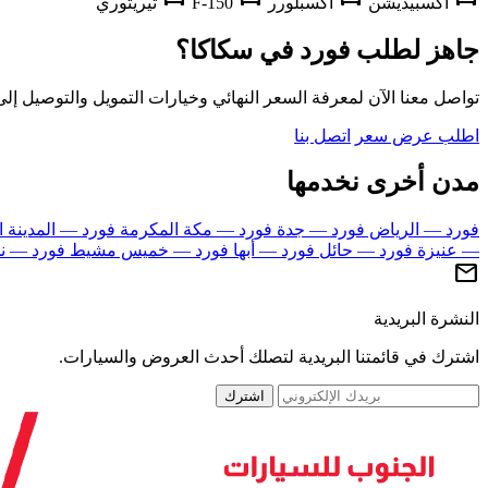
اكسبيديشن
اكسبلورر
F-150
تيريتوري
جاهز لطلب فورد في سكاكا؟
تواصل معنا الآن لمعرفة السعر النهائي وخيارات التمويل والتوصيل إلى
اطلب عرض سعر
اتصل بنا
مدن أخرى نخدمها
فورد — الرياض
فورد — جدة
فورد — مكة المكرمة
فورد — المدينة ا
— عنيزة
فورد — حائل
فورد — أبها
فورد — خميس مشيط
فورد — ن
mail
النشرة البريدية
اشترك في قائمتنا البريدية لتصلك أحدث العروض والسيارات.
اشترك