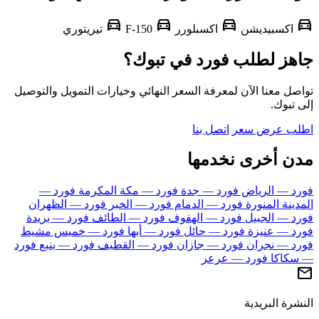
directions_car
directions_car
directions_car
d
اكسبيديشن
اكسبلورر
F-150
تيريتوري
هز لطلب فورد في تبوك؟
ل معنا الآن لمعرفة السعر النهائي وخيارات التمويل والتوصيل
تبوك.
ب عرض سعر
اتصل بنا
ن أخرى نخدمها
د — الرياض
فورد — جدة
فورد — مكة المكرمة
فورد —
ينة المنورة
فورد — الدمام
فورد — الخبر
فورد — الظهران
د — الجبيل
فورد — الهفوف
فورد — الطائف
فورد — بريدة
د — عنيزة
فورد — حائل
فورد — أبها
فورد — خميس مشيط
د — نجران
فورد — جازان
فورد — القطيف
فورد — ينبع
فورد
كاكا
فورد — عرعر
رة البريدية