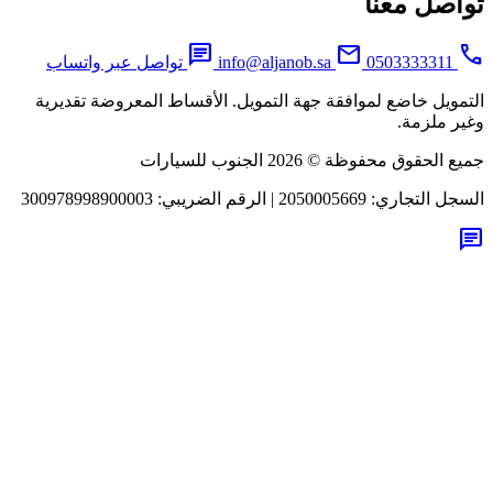
اصل معنا
chat
mail
0503333311
info@aljanob.sa
تواصل عبر واتساب
مويل خاضع لموافقة جهة التمويل. الأقساط المعروضة تقديرية
ر ملزمة.
لحقوق محفوظة © 2026 الجنوب للسيارات
جل التجاري:
2050005669
|
الرقم الضريبي:
300978998900003