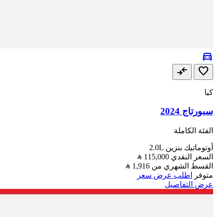
directions_car
compare_arrows
favorite
كيا
سبورتاج 2024
الفئة الكاملة
أوتوماتيك
بنزين
2.0L
السعر النقدي
115,000
القسط الشهري من
1,916
متوفر
اطلب عرض سعر
عرض التفاصيل