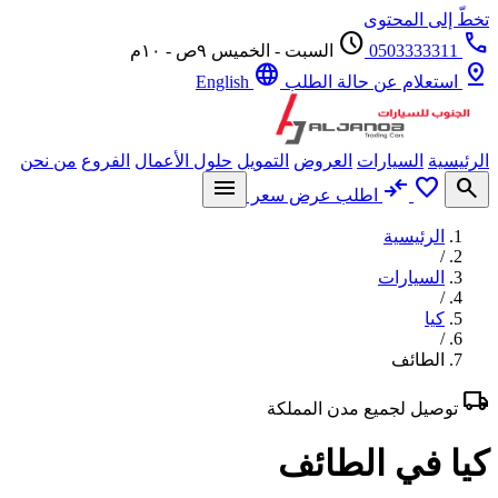
تخطّ إلى المحتوى
schedule
call
0503333311
السبت - الخميس ٩ص - ١٠م
language
pin_drop
استعلام عن حالة الطلب
English
الرئيسية
السيارات
العروض
التمويل
حلول الأعمال
الفروع
من نحن
menu
compare_arrows
favorite
search
اطلب عرض سعر
الرئيسية
/
السيارات
/
كيا
/
الطائف
local_shipping
توصيل لجميع مدن المملكة
كيا في الطائف