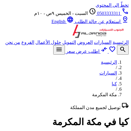
تخطّ إلى المحتوى
schedule
call
0503333311
السبت - الخميس ٩ص - ١٠م
language
pin_drop
استعلام عن حالة الطلب
English
الرئيسية
السيارات
العروض
التمويل
حلول الأعمال
الفروع
من نحن
menu
compare_arrows
favorite
search
اطلب عرض سعر
الرئيسية
/
السيارات
/
كيا
/
مكة المكرمة
local_shipping
توصيل لجميع مدن المملكة
كيا في مكة المكرمة