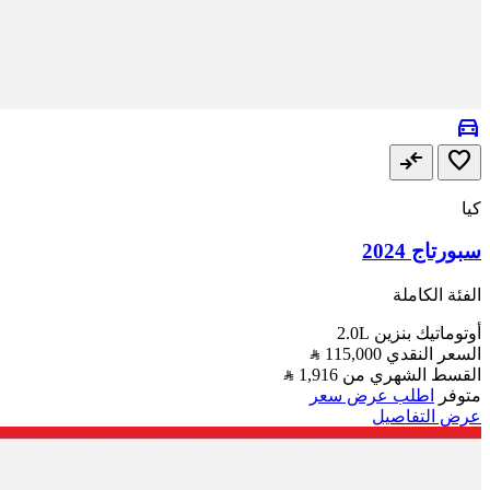
directions_car
compare_arrows
favorite
كيا
سبورتاج 2024
الفئة الكاملة
أوتوماتيك
بنزين
2.0L
السعر النقدي
115,000
القسط الشهري من
1,916
متوفر
اطلب عرض سعر
عرض التفاصيل