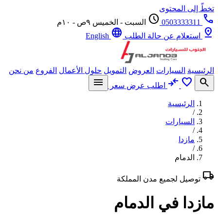
تخطّ إلى المحتوى
schedule
call
0503333311
السبت - الخميس ٩ص - ١٠م
language
pin_drop
استعلام عن حالة الطلب
English
الرئيسية
السيارات
العروض
التمويل
حلول الأعمال
الفروع
من نحن
menu
compare_arrows
favorite
search
اطلب عرض سعر
الرئيسية
/
السيارات
/
مازدا
/
الدمام
local_shipping
توصيل لجميع مدن المملكة
مازدا في الدمام