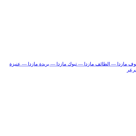
فوف
مازدا — الطائف
مازدا — تبوك
مازدا — بريدة
مازدا — عنيزة
رعر