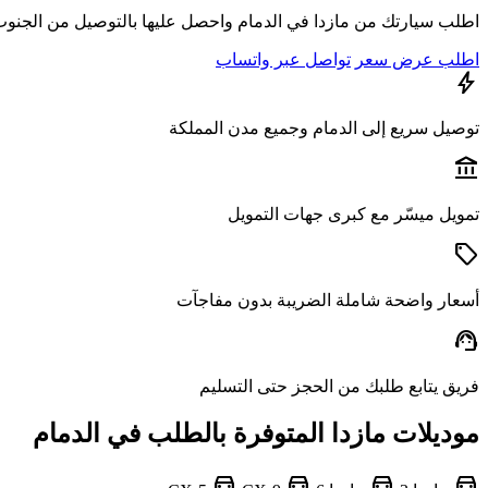
اطلب سيارتك من مازدا في الدمام واحصل عليها بالتوصيل من الجنوب 
اطلب عرض سعر
تواصل عبر واتساب
bolt
توصيل سريع إلى الدمام وجميع مدن المملكة
account_balance
تمويل ميسّر مع كبرى جهات التمويل
sell
أسعار واضحة شاملة الضريبة بدون مفاجآت
support_agent
فريق يتابع طلبك من الحجز حتى التسليم
موديلات مازدا المتوفرة بالطلب في الدمام
directions_car
directions_car
directions_car
directions_car