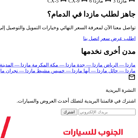
مازدا 3
مازدا 6
CX-5
CX-9
جاهز لطلب مازدا في الدمام؟
تواصل معنا الآن لمعرفة السعر النهائي وخيارات التمويل والتوصيل إلى
اطلب عرض سعر
اتصل بنا
مدن أخرى نخدمها
مازدا — الرياض
مازدا — جدة
مازدا — مكة المكرمة
مازدا — المدينة
مازدا — حائل
مازدا — أبها
مازدا — خميس مشيط
مازدا — نجران
ما
mail
النشرة البريدية
اشترك في قائمتنا البريدية لتصلك أحدث العروض والسيارات.
اشترك