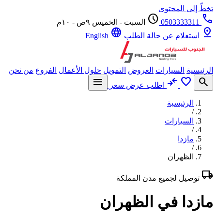
ّ إلى المحتوى
schedule
0503333311
السبت - الخميس ٩ص - ١٠م
language
p
استعلام عن حالة الطلب
English
يسية
السيارات
العروض
التمويل
حلول الأعمال
الفروع
من نحن
menu
compare_arrows
favorite
se
اطلب عرض سعر
الرئيسية
/
السيارات
/
مازدا
/
الظهران
l
توصيل لجميع مدن المملكة
زدا في الظهران