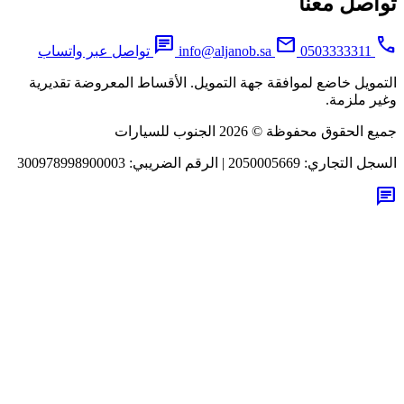
اصل معنا
chat
mail
0503333311
info@aljanob.sa
تواصل عبر واتساب
مويل خاضع لموافقة جهة التمويل. الأقساط المعروضة تقديرية
ر ملزمة.
لحقوق محفوظة © 2026 الجنوب للسيارات
جل التجاري:
2050005669
|
الرقم الضريبي:
300978998900003