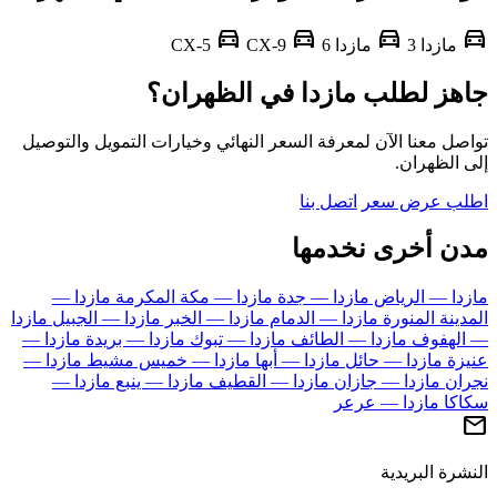
directions_car
directions_car
directions_car
d
مازدا 3
مازدا 6
CX-5
CX-9
هز لطلب مازدا في الظهران؟
ل معنا الآن لمعرفة السعر النهائي وخيارات التمويل والتوصيل
 الظهران.
ب عرض سعر
اتصل بنا
ن أخرى نخدمها
دا — الرياض
مازدا — جدة
مازدا — مكة المكرمة
مازدا —
ينة المنورة
مازدا — الدمام
مازدا — الخبر
مازدا — الجبيل
مازدا
لهفوف
مازدا — الطائف
مازدا — تبوك
مازدا — بريدة
مازدا —
زة
مازدا — حائل
مازدا — أبها
مازدا — خميس مشيط
مازدا —
ان
مازدا — جازان
مازدا — القطيف
مازدا — ينبع
مازدا —
كا
مازدا — عرعر
رة البريدية