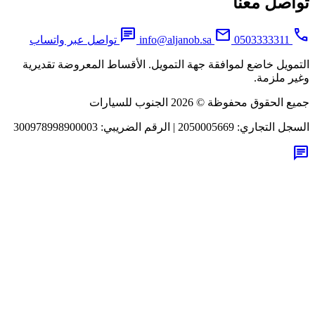
اصل معنا
chat
mail
0503333311
info@aljanob.sa
تواصل عبر واتساب
مويل خاضع لموافقة جهة التمويل. الأقساط المعروضة تقديرية
ر ملزمة.
لحقوق محفوظة © 2026 الجنوب للسيارات
جل التجاري:
2050005669
|
الرقم الضريبي:
300978998900003