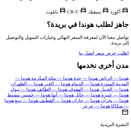
directions_car
directions_car
directions_car
d
أكورد
سيفيك
CR-V
بايلوت
هز لطلب هوندا في بريدة؟
ل معنا الآن لمعرفة السعر النهائي وخيارات التمويل والتوصيل
بريدة.
ب عرض سعر
اتصل بنا
ن أخرى نخدمها
دا — الرياض
هوندا — جدة
هوندا — مكة المكرمة
هوندا —
ينة المنورة
هوندا — الدمام
هوندا — الخبر
هوندا — الظهران
دا — الجبيل
هوندا — الهفوف
هوندا — الطائف
هوندا — تبوك
دا — عنيزة
هوندا — حائل
هوندا — أبها
هوندا — خميس مشيط
دا — نجران
هوندا — جازان
هوندا — القطيف
هوندا — ينبع
هوندا
كاكا
هوندا — عرعر
رة البريدية