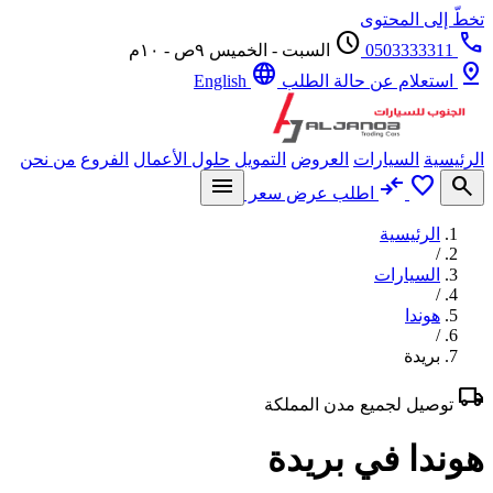
ّ إلى المحتوى
schedule
0503333311
السبت - الخميس ٩ص - ١٠م
language
p
استعلام عن حالة الطلب
English
يسية
السيارات
العروض
التمويل
حلول الأعمال
الفروع
من نحن
menu
compare_arrows
favorite
se
اطلب عرض سعر
الرئيسية
/
السيارات
/
هوندا
/
بريدة
l
توصيل لجميع مدن المملكة
ندا في بريدة