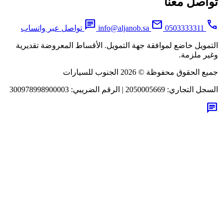
اصل معنا
chat
mail
0503333311
info@aljanob.sa
تواصل عبر واتساب
مويل خاضع لموافقة جهة التمويل. الأقساط المعروضة تقديرية
ر ملزمة.
لحقوق محفوظة © 2026 الجنوب للسيارات
جل التجاري:
2050005669
|
الرقم الضريبي:
300978998900003