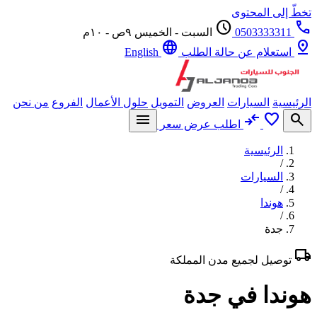
ّ إلى المحتوى
schedule
0503333311
السبت - الخميس ٩ص - ١٠م
language
p
استعلام عن حالة الطلب
English
يسية
السيارات
العروض
التمويل
حلول الأعمال
الفروع
من نحن
menu
compare_arrows
favorite
se
اطلب عرض سعر
الرئيسية
/
السيارات
/
هوندا
/
جدة
l
توصيل لجميع مدن المملكة
ندا في جدة