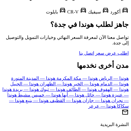
directions_car
directions_car
directions_car
d
أكورد
سيفيك
CR-V
بايلوت
هز لطلب هوندا في جدة؟
ل معنا الآن لمعرفة السعر النهائي وخيارات التمويل والتوصيل
 جدة.
ب عرض سعر
اتصل بنا
ن أخرى نخدمها
دا — الرياض
هوندا — مكة المكرمة
هوندا — المدينة المنورة
دا — الدمام
هوندا — الخبر
هوندا — الظهران
هوندا — الجبيل
دا — الهفوف
هوندا — الطائف
هوندا — تبوك
هوندا — بريدة
هوندا
نيزة
هوندا — حائل
هوندا — أبها
هوندا — خميس مشيط
هوندا
جران
هوندا — جازان
هوندا — القطيف
هوندا — ينبع
هوندا —
كا
هوندا — عرعر
رة البريدية