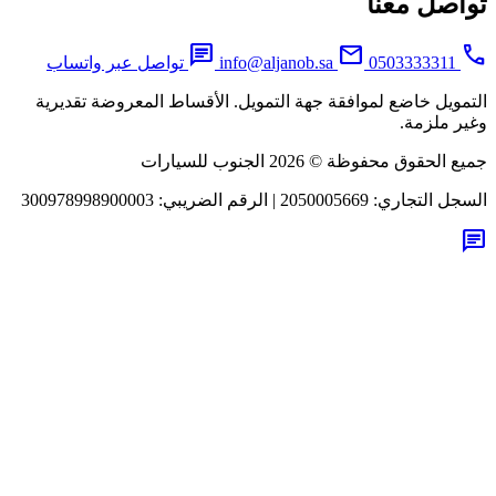
اصل معنا
chat
mail
0503333311
info@aljanob.sa
تواصل عبر واتساب
مويل خاضع لموافقة جهة التمويل. الأقساط المعروضة تقديرية
ر ملزمة.
لحقوق محفوظة © 2026 الجنوب للسيارات
جل التجاري:
2050005669
|
الرقم الضريبي:
300978998900003