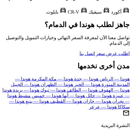
directions_car
directions_car
directions_car
d
أكورد
سيفيك
CR-V
بايلوت
هز لطلب هوندا في الدمام؟
ل معنا الآن لمعرفة السعر النهائي وخيارات التمويل والتوصيل
الدمام.
ب عرض سعر
اتصل بنا
ن أخرى نخدمها
دا — الرياض
هوندا — جدة
هوندا — مكة المكرمة
هوندا —
ينة المنورة
هوندا — الخبر
هوندا — الظهران
هوندا — الجبيل
دا — الهفوف
هوندا — الطائف
هوندا — تبوك
هوندا — بريدة
هوندا
نيزة
هوندا — حائل
هوندا — أبها
هوندا — خميس مشيط
هوندا
جران
هوندا — جازان
هوندا — القطيف
هوندا — ينبع
هوندا —
كا
هوندا — عرعر
رة البريدية