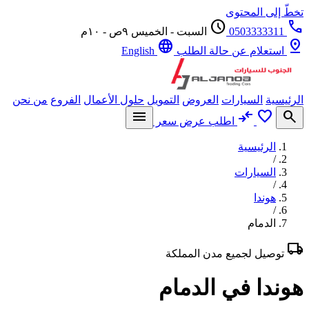
ّ إلى المحتوى
schedule
0503333311
السبت - الخميس ٩ص - ١٠م
language
p
استعلام عن حالة الطلب
English
يسية
السيارات
العروض
التمويل
حلول الأعمال
الفروع
من نحن
menu
compare_arrows
favorite
se
اطلب عرض سعر
الرئيسية
/
السيارات
/
هوندا
/
الدمام
l
توصيل لجميع مدن المملكة
ندا في الدمام