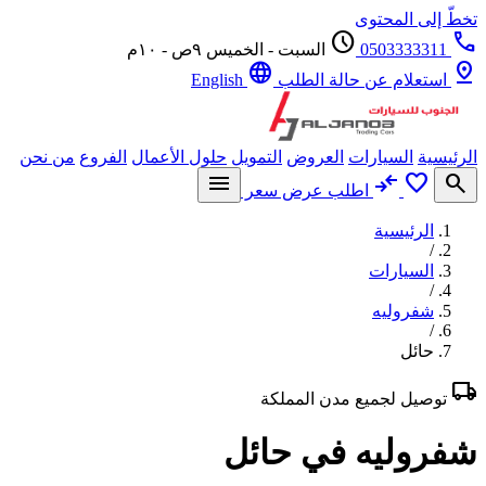
ّ إلى المحتوى
schedule
0503333311
السبت - الخميس ٩ص - ١٠م
language
p
استعلام عن حالة الطلب
English
يسية
السيارات
العروض
التمويل
حلول الأعمال
الفروع
من نحن
menu
compare_arrows
favorite
se
اطلب عرض سعر
الرئيسية
/
السيارات
/
شفروليه
/
حائل
l
توصيل لجميع مدن المملكة
روليه في حائل