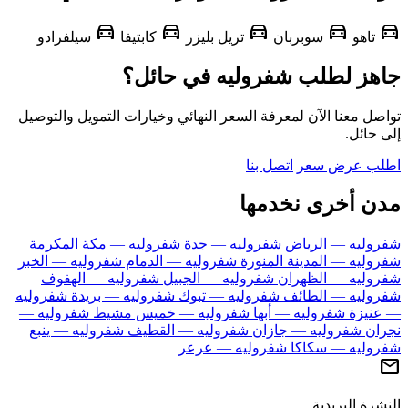
directions_car
directions_car
directions_car
directions_car
d
تاهو
سوبربان
تريل بليزر
كابتيفا
سيلفرادو
هز لطلب شفروليه في حائل؟
ل معنا الآن لمعرفة السعر النهائي وخيارات التمويل والتوصيل
حائل.
ب عرض سعر
اتصل بنا
ن أخرى نخدمها
وليه — الرياض
شفروليه — جدة
شفروليه — مكة المكرمة
وليه — المدينة المنورة
شفروليه — الدمام
شفروليه — الخبر
وليه — الظهران
شفروليه — الجبيل
شفروليه — الهفوف
وليه — الطائف
شفروليه — تبوك
شفروليه — بريدة
شفروليه
نيزة
شفروليه — أبها
شفروليه — خميس مشيط
شفروليه —
ان
شفروليه — جازان
شفروليه — القطيف
شفروليه — ينبع
وليه — سكاكا
شفروليه — عرعر
رة البريدية