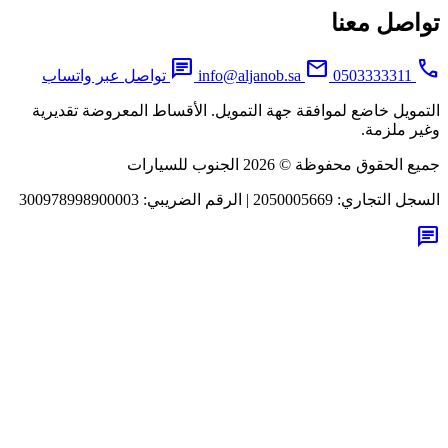
اصل معنا
chat
mail
0503333311
info@aljanob.sa
تواصل عبر واتساب
مويل خاضع لموافقة جهة التمويل. الأقساط المعروضة تقديرية
ر ملزمة.
لحقوق محفوظة © 2026 الجنوب للسيارات
جل التجاري:
2050005669
|
الرقم الضريبي:
300978998900003