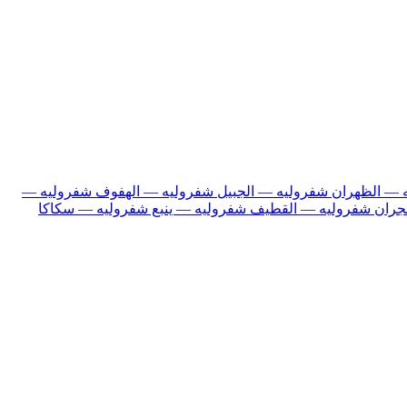
 — الظهران
شفروليه — الجبيل
شفروليه — الهفوف
شفروليه —
جران
شفروليه — القطيف
شفروليه — ينبع
شفروليه — سكاكا