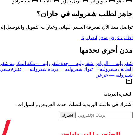
تاهو
سوبربان
تريل بليزر
كابتيفا
سيلفرادو
جاهز لطلب شفروليه في جازان؟
تواصل معنا الآن لمعرفة السعر النهائي وخيارات التمويل والتوصيل إلى
اطلب عرض سعر
اتصل بنا
مدن أخرى نخدمها
شفروليه — الرياض
شفروليه — جدة
شفروليه — مكة المكرمة
شفرو
الطائف
شفروليه — تبوك
شفروليه — بريدة
شفروليه — عنيزة
شفرو
شفروليه — عرعر
mail
النشرة البريدية
اشترك في قائمتنا البريدية لتصلك أحدث العروض والسيارات.
اشترك