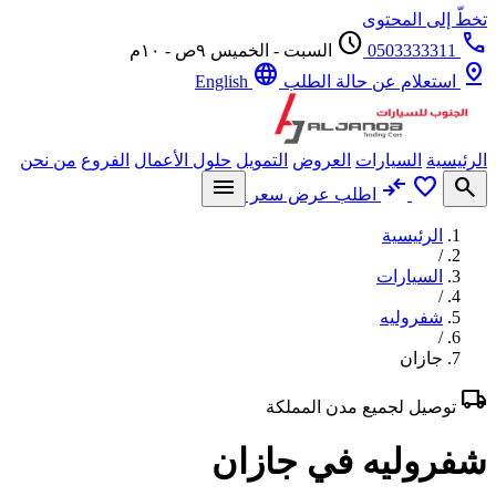
تخطّ إلى المحتوى
schedule
call
0503333311
السبت - الخميس ٩ص - ١٠م
language
pin_drop
استعلام عن حالة الطلب
English
الرئيسية
السيارات
العروض
التمويل
حلول الأعمال
الفروع
من نحن
menu
compare_arrows
favorite
search
اطلب عرض سعر
الرئيسية
/
السيارات
/
شفروليه
/
جازان
local_shipping
توصيل لجميع مدن المملكة
شفروليه في جازان