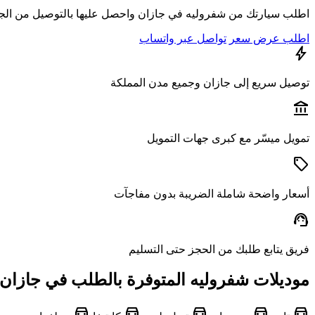
اطلب سيارتك من شفروليه في جازان واحصل عليها بالتوصيل من الجنو
اطلب عرض سعر
تواصل عبر واتساب
bolt
توصيل سريع إلى جازان وجميع مدن المملكة
account_balance
تمويل ميسّر مع كبرى جهات التمويل
sell
أسعار واضحة شاملة الضريبة بدون مفاجآت
support_agent
فريق يتابع طلبك من الحجز حتى التسليم
موديلات شفروليه المتوفرة بالطلب في جازان
directions_car
directions_car
directions_car
directions_car
directions_car