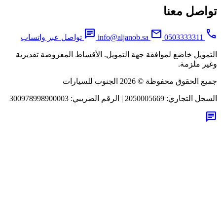
اصل معنا
chat
mail
0503333311
info@aljanob.sa
تواصل عبر واتساب
مويل خاضع لموافقة جهة التمويل. الأقساط المعروضة تقديرية
ر ملزمة.
لحقوق محفوظة © 2026 الجنوب للسيارات
جل التجاري:
2050005669
|
الرقم الضريبي:
300978998900003