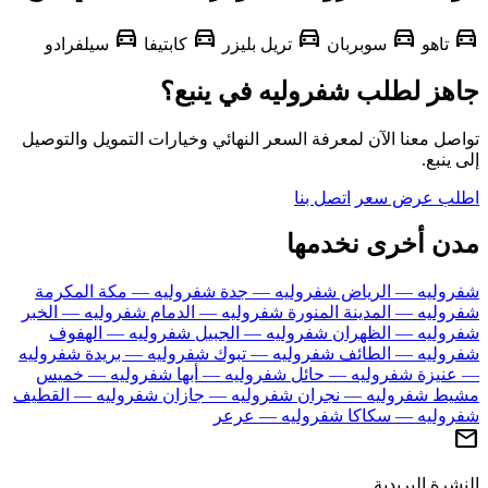
directions_car
directions_car
directions_car
directions_car
d
تاهو
سوبربان
تريل بليزر
كابتيفا
سيلفرادو
هز لطلب شفروليه في ينبع؟
ل معنا الآن لمعرفة السعر النهائي وخيارات التمويل والتوصيل
ينبع.
ب عرض سعر
اتصل بنا
ن أخرى نخدمها
وليه — الرياض
شفروليه — جدة
شفروليه — مكة المكرمة
وليه — المدينة المنورة
شفروليه — الدمام
شفروليه — الخبر
وليه — الظهران
شفروليه — الجبيل
شفروليه — الهفوف
وليه — الطائف
شفروليه — تبوك
شفروليه — بريدة
شفروليه
نيزة
شفروليه — حائل
شفروليه — أبها
شفروليه — خميس
يط
شفروليه — نجران
شفروليه — جازان
شفروليه — القطيف
وليه — سكاكا
شفروليه — عرعر
رة البريدية