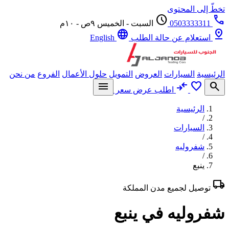
ّ إلى المحتوى
schedule
0503333311
السبت - الخميس ٩ص - ١٠م
language
p
استعلام عن حالة الطلب
English
يسية
السيارات
العروض
التمويل
حلول الأعمال
الفروع
من نحن
menu
compare_arrows
favorite
se
اطلب عرض سعر
الرئيسية
/
السيارات
/
شفروليه
/
ينبع
l
توصيل لجميع مدن المملكة
روليه في ينبع