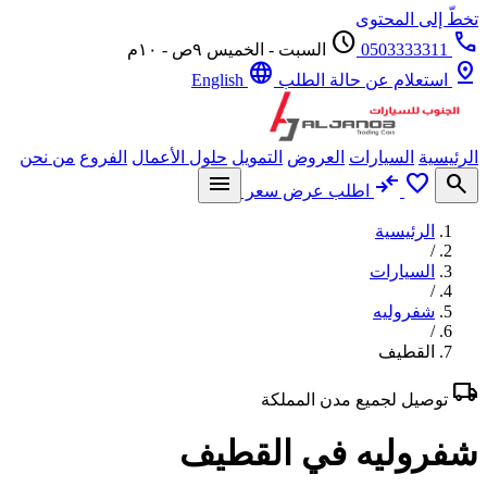
ّ إلى المحتوى
schedule
0503333311
السبت - الخميس ٩ص - ١٠م
language
p
استعلام عن حالة الطلب
English
يسية
السيارات
العروض
التمويل
حلول الأعمال
الفروع
من نحن
menu
compare_arrows
favorite
se
اطلب عرض سعر
الرئيسية
/
السيارات
/
شفروليه
/
القطيف
l
توصيل لجميع مدن المملكة
روليه في القطيف