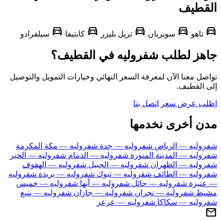
قطيف
directions_car
directions_car
directions_car
directions_car
d
تاهو
سوبربان
تريل بليزر
كابتيفا
سيلفرادو
هز لطلب شفروليه في القطيف؟
ل معنا الآن لمعرفة السعر النهائي وخيارات التمويل والتوصيل
 القطيف.
ب عرض سعر
اتصل بنا
ن أخرى نخدمها
وليه — الرياض
شفروليه — جدة
شفروليه — مكة المكرمة
وليه — المدينة المنورة
شفروليه — الدمام
شفروليه — الخبر
وليه — الظهران
شفروليه — الجبيل
شفروليه — الهفوف
وليه — الطائف
شفروليه — تبوك
شفروليه — بريدة
شفروليه
نيزة
شفروليه — حائل
شفروليه — أبها
شفروليه — خميس
يط
شفروليه — نجران
شفروليه — جازان
شفروليه — ينبع
وليه — سكاكا
شفروليه — عرعر