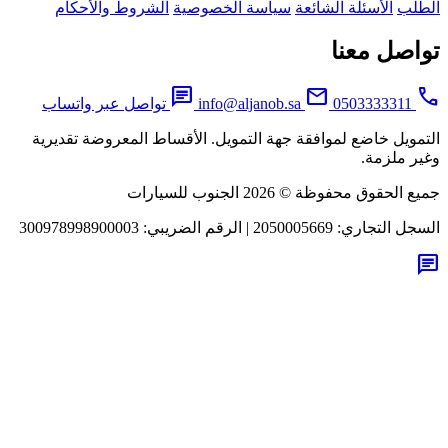
لب
الأسئلة الشائعة
سياسة الخصوصية
الشروط والأحكام
اصل معنا
chat
mail
0503333311
info@aljanob.sa
تواصل عبر واتساب
مويل خاضع لموافقة جهة التمويل. الأقساط المعروضة تقديرية
ر ملزمة.
لحقوق محفوظة © 2026 الجنوب للسيارات
جل التجاري:
2050005669
|
الرقم الضريبي:
300978998900003